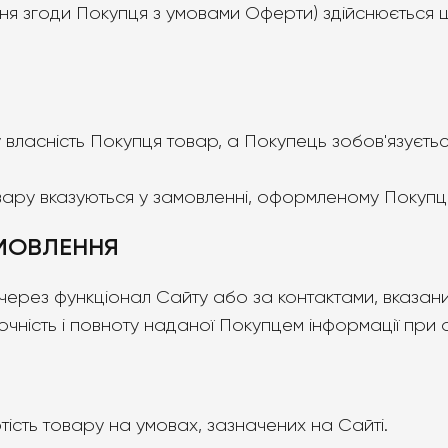
ження згоди Покупця з умовами Оферти) здійснюєть
у власність Покупця товар, а Покупець зобов'язуєть
 товару вказуються у замовленні, оформленому Покупц
МОВЛЕННЯ
через функціонал Сайту або за контактами, вказани
точність і повноту наданої Покупцем інформації при
ртість товару на умовах, зазначених на Сайті.