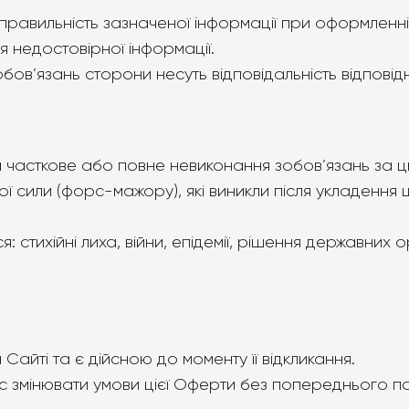
 правильність зазначеної інформації при оформленні
я недостовірної інформації.
зобов’язань сторони несуть відповідальність відпові
 за часткове або повне невиконання зобов’язань за
 сили (форс-мажору), які виникли після укладення 
 стихійні лиха, війни, епідемії, рішення державних 
на Сайті та є дійсною до моменту її відкликання.
ас змінювати умови цієї Оферти без попереднього п