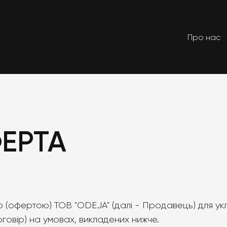
Про нас
ЕРТА
єю (офертою) ТОВ "ODEJA" (далі - Продавець) для у
говір) на умовах, викладених нижче.