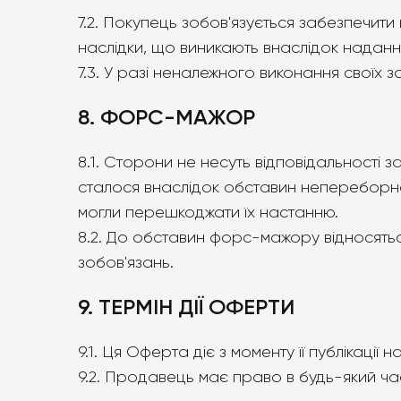
7.2. Покупець зобов'язується забезпечити
наслідки, що виникають внаслідок наданн
7.3. У разі неналежного виконання своїх 
8. ФОРС-МАЖОР
8.1. Сторони не несуть відповідальності
сталося внаслідок обставин непереборної
могли перешкоджати їх настанню.
8.2. До обставин форс-мажору відносяться:
зобов'язань.
9. ТЕРМІН ДІЇ ОФЕРТИ
9.1. Ця Оферта діє з моменту її публікації 
9.2. Продавець має право в будь-який ч