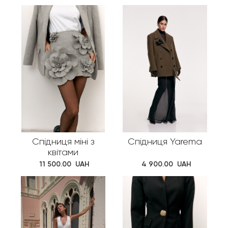
Cпідниця міні з
Спідниця Yarema
квітами
 11 500.00  UAH
 4 900.00  UAH