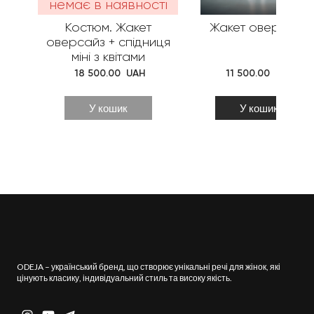
немає в наявності
Костюм. Жакет
Жакет оверсайз
оверсайз + спідниця
міні з квітами
 18 500.00  UAH
 11 500.00  UAH
У кошик
У кошик
ODEJA – український бренд, що створює унікальні речі для жінок, які
цінують класику, індивідуальний стиль та високу якість.