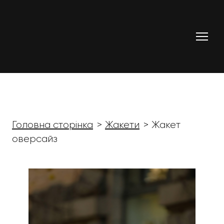
Головна сторінка
Жакети
Жакет
оверсайз